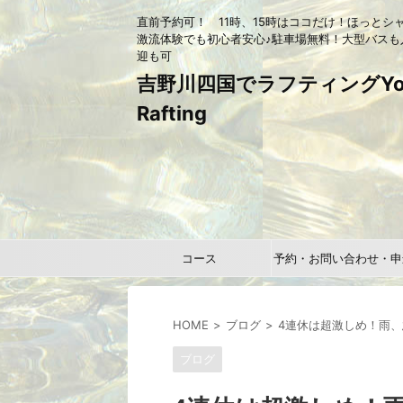
直前予約可！ 11時、15時はココだけ！ほっとシ
激流体験でも初心者安心♪駐車場無料！大型バスも
迎も可
吉野川四国でラフティングYou
Rafting
コース
予約・お問い合わせ・申
HOME
ブログ
4連休は超激しめ！雨、
ブログ