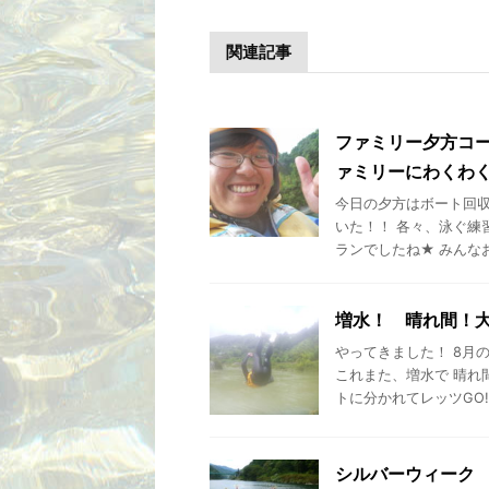
関連記事
ファミリー夕方コ
ァミリーにわくわく
今日の夕方はボート回収
いた！！ 各々、泳ぐ練
ランでしたね★ みんなお疲
増水！ 晴れ間！大
やってきました！ 8月
これまた、増水で 晴れ
トに分かれてレッツGO!! み
シルバーウィーク 