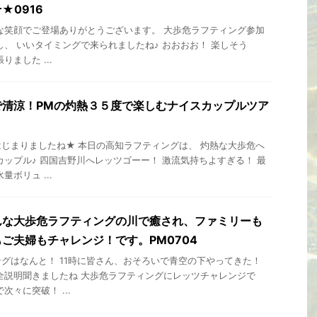
★0916
な笑顔でご登場ありがとうございます。 大歩危ラフティング参加
し、 いいタイミングで来られましたね♪ おおおお！ 楽しそう
りました ...
で清涼！PMの灼熱３５度で楽しむナイスカップルツア
じまりましたね★ 本日の高知ラフティングは、 灼熱な大歩危へ
カップル♪ 四国吉野川へレッツゴーー！ 激流気持ちよすぎる！ 最
ボリュ ...
んな大歩危ラフティングの川で癒され、ファミリーも
ご夫婦もチャレンジ！です。PM0704
グはなんと！ 11時に皆さん、おそろいで青空の下やってきた！
全説明聞きましたね 大歩危ラフティングにレッツチャレンジで
次々に突破！ ...