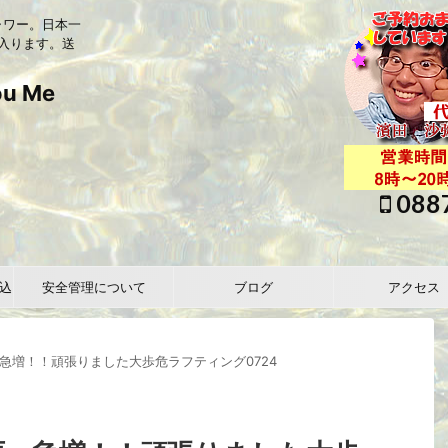
ャワー。日本一
入ります。送
 Me
088
込
安全管理について
ブログ
アクセス
急増！！頑張りました大歩危ラフティング0724