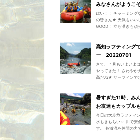
みなさんがようこそ
はい！！ チャーミング
の皆さん★ 天気もいい
GOOD！ 立ち漕ぎも頑張
高知ラフティング
ー 20220701
さて、７月もいよいよは
やってきた！ さわやか
高だね★ サーフィンで水量
暑すぎた11時、み
お友達もカップルも
今日の大歩危ラフティン
水もきもちい～ 川で安
す。 各激流を仲間の力で