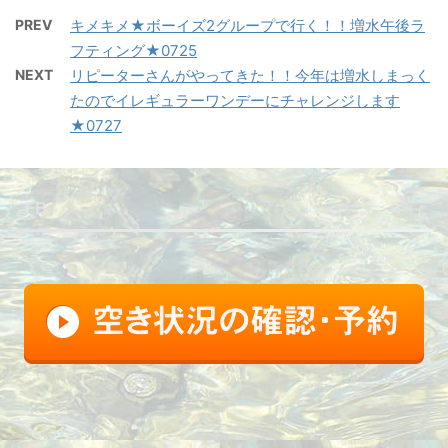
PREV
キメキメ★ボーイズ2グループで行く！！増水午後ラ
フティング★0725
NEXT
リピーターさんがやってきた！！今年は増水しまっく
たのでイレギュラーワンデーにチャレンジします
★0727
FB