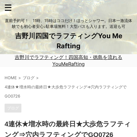
直前予約可！ 11時、15時はココだけ！ほっとシャワー。日本一激流体
験でも初心者安心♪駐車場無料！大型バスも入ります。送迎も可
吉野川四国でラフティングYou Me
Rafting
吉野川でラフティング！四国高知・徳島を流れる
YouMeRafting
HOME
ブログ
4連休★増水時の最終日★大歩危ラフティング⇒穴内ラフティングで
GO0726
ブログ
4連休★増水時の最終日★大歩危ラフティ
ング⇒穴内ラフティングでGO0726