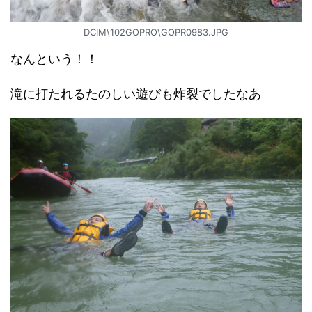
DCIM\102GOPRO\GOPR0983.JPG
なんという！！
滝に打たれるたのしい遊びも炸裂でしたなあ