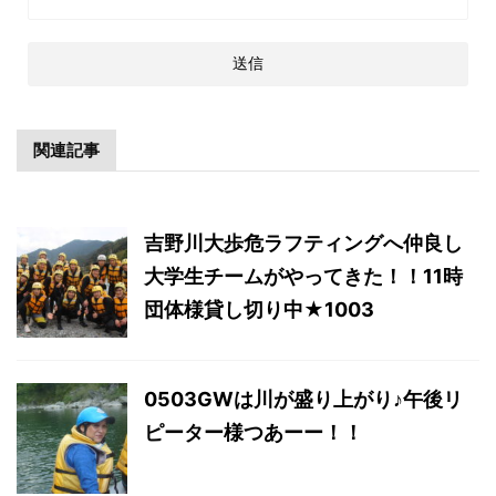
関連記事
吉野川大歩危ラフティングへ仲良し
大学生チームがやってきた！！11時
団体様貸し切り中★1003
0503GWは川が盛り上がり♪午後リ
ピーター様つあーー！！