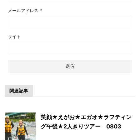
メールアドレス
*
サイト
関連記事
笑顔★えがお★エガオ★ラフティン
グ午後★2人きりツアー 0803