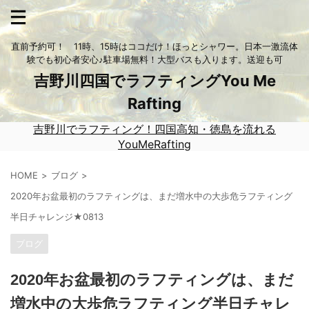
直前予約可！ 11時、15時はココだけ！ほっとシャワー。日本一激流体
験でも初心者安心♪駐車場無料！大型バスも入ります。送迎も可
吉野川四国でラフティングYou Me
Rafting
吉野川でラフティング！四国高知・徳島を流れる
YouMeRafting
HOME
ブログ
2020年お盆最初のラフティングは、まだ増水中の大歩危ラフティング
半日チャレンジ★0813
ブログ
2020年お盆最初のラフティングは、まだ
増水中の大歩危ラフティング半日チャレ