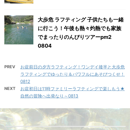
大歩危 ラフティング 子供たちも一緒
に行こう！午後も熱々灼熱でも家族
でまったりのんびりツアーpm2
0804
PREV
お盆前日の夕方ラフティング！ワンデイ後半と大歩危
ラフティングでゆったり＆パワフルにあそびつくせ！
0812
NEXT
お盆初日は11時ファミリーラフティングで楽しもう★
自然の冒険へ出発なり～0813
FB