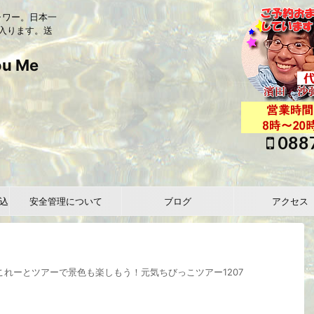
ャワー。日本一
入ります。送
 Me
088
込
安全管理について
ブログ
アクセス
これーとツアーで景色も楽しもう！元気ちびっこツアー1207