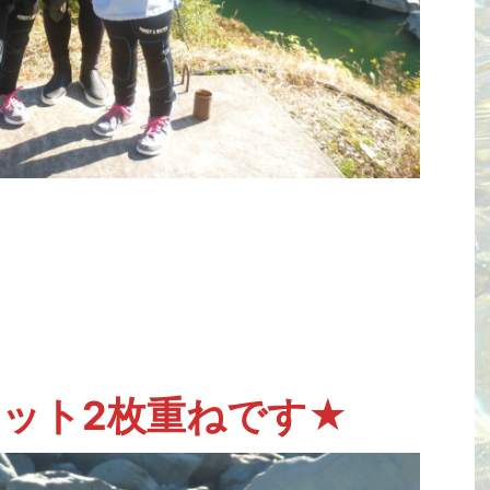
ット2枚重ねです★