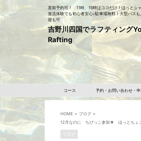
直前予約可！ 11時、15時はココだけ！ほっとシ
激流体験でも初心者安心♪駐車場無料！大型バスも
迎も可
吉野川四国でラフティングYou
Rafting
コース
予約・お問い合わせ・申
HOME
ブログ
12月なのに ちびっこ参加★ ほっとちょ
ブログ