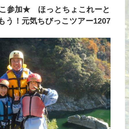
っこ参加★ ほっとちょこれーと
う！元気ちびっこツアー1207