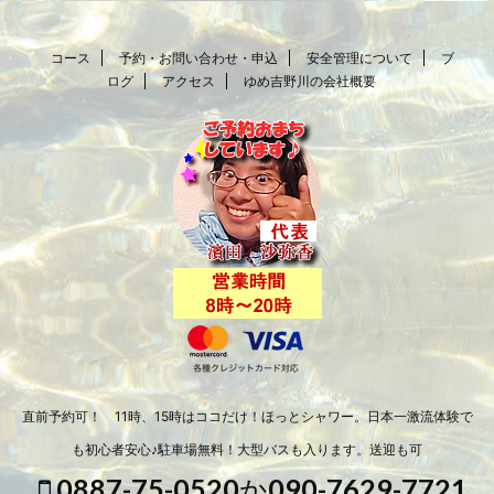
コース
予約・お問い合わせ・申込
安全管理について
ブ
ログ
アクセス
ゆめ吉野川の会社概要
直前予約可！ 11時、15時はココだけ！ほっとシャワー。日本一激流体験で
も初心者安心♪駐車場無料！大型バスも入ります。送迎も可
0887-75-0520か090-7629-7721