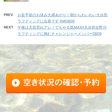
PREV
お盆手前のお休み大盛あがり！朝からわいわい大歩危
ラフティングに出発です AM0809
NEXT
午後は天気荒れアレ！でもやる気MAX!!大歩危吉野川
ラフティングに挑むチャレンジャーメンバー0809
FB