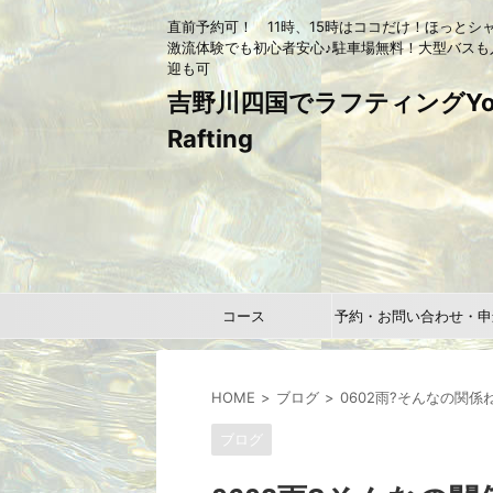
直前予約可！ 11時、15時はココだけ！ほっとシ
激流体験でも初心者安心♪駐車場無料！大型バスも
迎も可
吉野川四国でラフティングYou
Rafting
コース
予約・お問い合わせ・申
HOME
ブログ
0602雨?そんなの関
ブログ