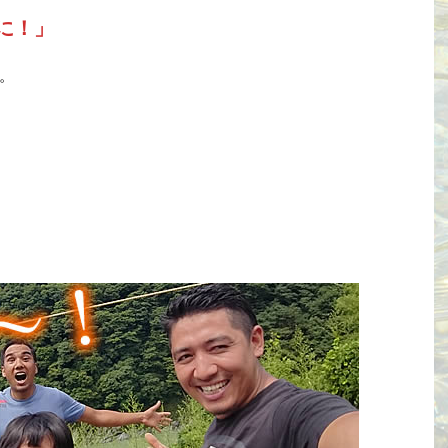
に！」
。