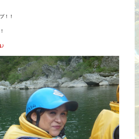
プ！！
！
♪