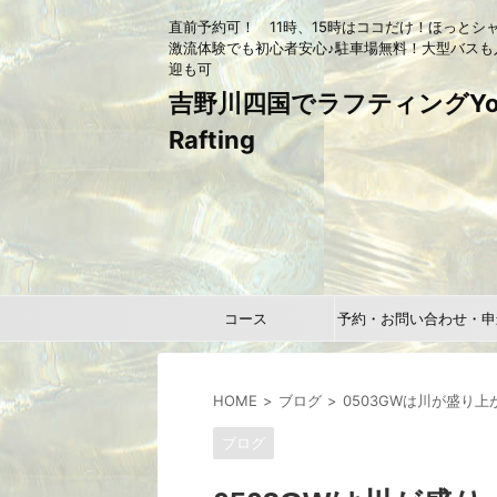
直前予約可！ 11時、15時はココだけ！ほっとシ
激流体験でも初心者安心♪駐車場無料！大型バスも
迎も可
吉野川四国でラフティングYou
Rafting
コース
予約・お問い合わせ・申
HOME
ブログ
0503GWは川が盛り
ブログ