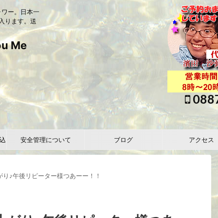
ャワー。日本一
入ります。送
 Me
088
込
安全管理について
ブログ
アクセス
上がり♪午後リピーター様つあーー！！