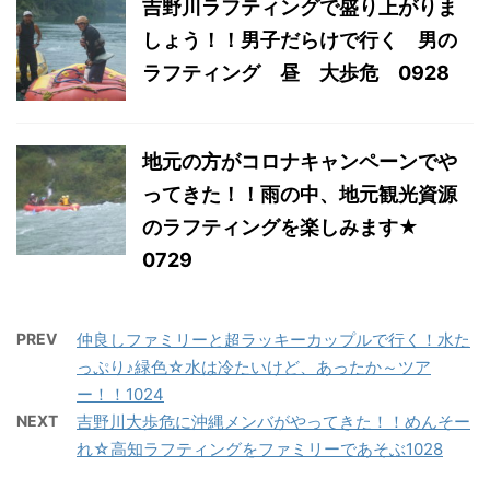
吉野川ラフティングで盛り上がりま
しょう！！男子だらけで行く 男の
ラフティング 昼 大歩危 0928
地元の方がコロナキャンペーンでや
ってきた！！雨の中、地元観光資源
のラフティングを楽しみます★
0729
PREV
仲良しファミリーと超ラッキーカップルで行く！水た
っぷり♪緑色☆水は冷たいけど、あったか～ツア
ー！！1024
NEXT
吉野川大歩危に沖縄メンバがやってきた！！めんそー
れ☆高知ラフティングをファミリーであそぶ1028