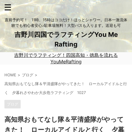
直前予約可！ 11時、15時はココだけ！ほっとシャワー。日本一激流体
験でも初心者安心♪駐車場無料！大型バスも入ります。送迎も可
吉野川四国でラフティングYou Me
Rafting
吉野川でラフティング！四国高知・徳島を流れる
YouMeRafting
HOME
ブログ
高知県おもてなし隊＆平清盛隊がやってきた！ ローカルアイドルと行
く 夕暮れさやわか大歩危ラフティング 1027
ブログ
高知県おもてなし隊＆平清盛隊がやって
きた！ ローカルアイドルと行く 夕暮