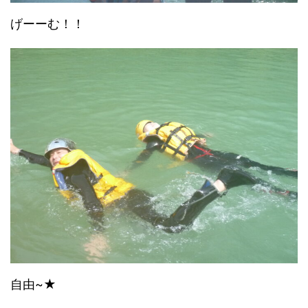
げーーむ！！
自由~★