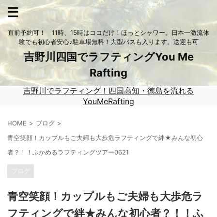
直前予約可！ 11時、15時はココだけ！ほっとシャワー。日本一激流体
験でも初心者安心♪駐車場無料！大型バスも入ります。送迎も可
吉野川四国でラフティングYou Me
Rafting
吉野川でラフティング！四国高知・徳島を流れる
YouMeRafting
HOME
ブログ
青空笑顔！カップルもご夫婦も大歩危ラフティングで絆★みんな初心
者？！！ふかめるラフティングツアー0621
ブログ
青空笑顔！カップルもご夫婦も大歩危ラ
フティングで絆★みんな初心者？！！ふ