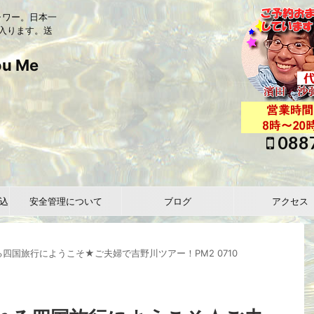
ャワー。日本一
入ります。送
 Me
088
込
安全管理について
ブログ
アクセス
四国旅行にようこそ★ご夫婦で吉野川ツアー！PM2 0710