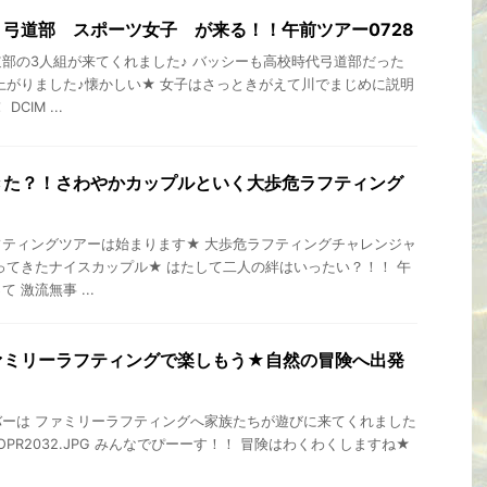
弓道部 スポーツ女子 が来る！！午前ツアー0728
部の3人組が来てくれました♪ バッシーも高校時代弓道部だった
上がりました♪懐かしい★ 女子はさっときがえて川でまじめに説明
CIM ...
きた？！さわやかカップルといく大歩危ラフティング
ティングツアーは始まります★ 大歩危ラフティングチャレンジャ
ってきたナイスカップル★ はたして二人の絆はいったい？！！ 午
 激流無事 ...
ァミリーラフティングで楽しもう★自然の冒険へ出発
ーは ファミリーラフティングへ家族たちが遊びに来てくれました
O\GOPR2032.JPG みんなでぴーーす！！ 冒険はわくわくしますね★