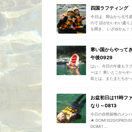
四国ラフティング 
今日は、岡山から元弓道
ので 話がわいわい盛り
を聞き、 いざゆかん！！ D
寒い国からやって
午後0929
はい、今日の午後もラフ
ーは！ 寒いとこからや
前とは、またまたちがって
お盆初日は11時フ
なり～0813
今日の自然探検のメンバ
★ DCIM\102GOPR
DCIM\1 ...