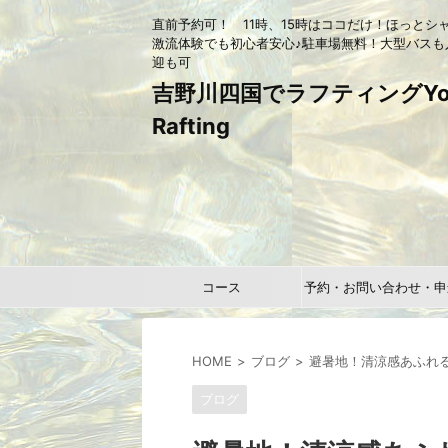
直前予約可！ 11時、15時はココだけ！ほっとシ
激流体験でも初心者安心♪駐車場無料！大型バスも
迎も可
吉野川四国でラフティングYou
Rafting
コース
予約・お問い合わせ・申
HOME
ブログ
避暑地！清涼感あふれる
ブログ