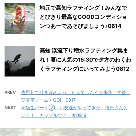
地元で高知ラフティング！みんなで
とびきり最高なGOODコンディショ
ンつあーであそびましょう♪0614
高知 渓流下り増水ラフティング集ま
れ！夏に人気の15:30で夕方のわくわ
くラフティングにいってみよう0812
PREV
吉野川で絆を深めよう！らふてぃんぐ大歩危 午後
研究室チームでGO! 0917
NEXT
同級生パート② お友達がやってきた 彼氏さんと
いく！ カップルツアー★0919