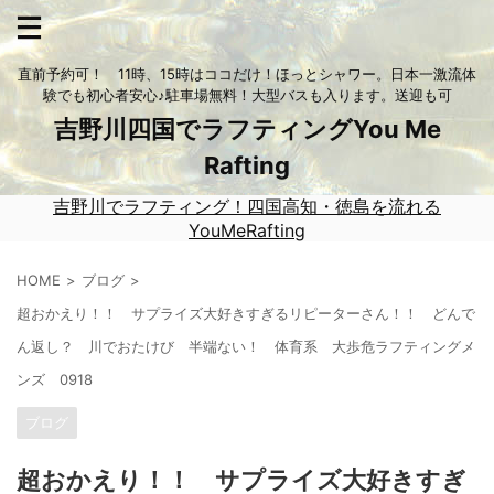
直前予約可！ 11時、15時はココだけ！ほっとシャワー。日本一激流体
験でも初心者安心♪駐車場無料！大型バスも入ります。送迎も可
吉野川四国でラフティングYou Me
Rafting
吉野川でラフティング！四国高知・徳島を流れる
YouMeRafting
HOME
ブログ
超おかえり！！ サプライズ大好きすぎるリピーターさん！！ どんで
ん返し？ 川でおたけび 半端ない！ 体育系 大歩危ラフティングメ
ンズ 0918
ブログ
超おかえり！！ サプライズ大好きすぎ