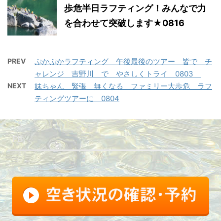
歩危半日ラフティング！みんなで力
を合わせて突破します★0816
PREV
ぷかぷかラフティング 午後最後のツアー 皆で チ
ャレンジ 吉野川 で やさしくトライ 0803
NEXT
妹ちゃん 緊張 無くなる ファミリー大歩危 ラフ
ティングツアーに 0804
FB