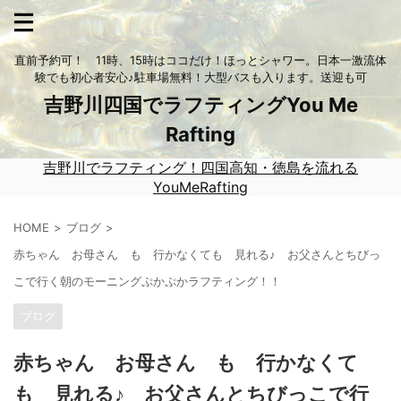
直前予約可！ 11時、15時はココだけ！ほっとシャワー。日本一激流体
験でも初心者安心♪駐車場無料！大型バスも入ります。送迎も可
吉野川四国でラフティングYou Me
Rafting
吉野川でラフティング！四国高知・徳島を流れる
YouMeRafting
HOME
ブログ
赤ちゃん お母さん も 行かなくても 見れる♪ お父さんとちびっ
こで行く朝のモーニングぷかぷかラフティング！！
ブログ
赤ちゃん お母さん も 行かなくて
も 見れる♪ お父さんとちびっこで行