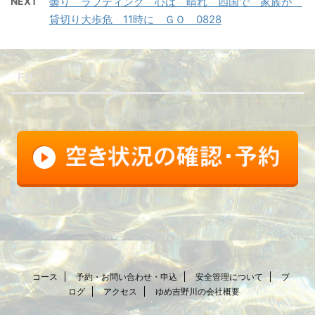
NEXT
曇り ラフティング 心は 晴れ 四国で 家族が
貸切り大歩危 11時に ＧＯ 0828
FB
コース
予約・お問い合わせ・申込
安全管理について
ブ
ログ
アクセス
ゆめ吉野川の会社概要