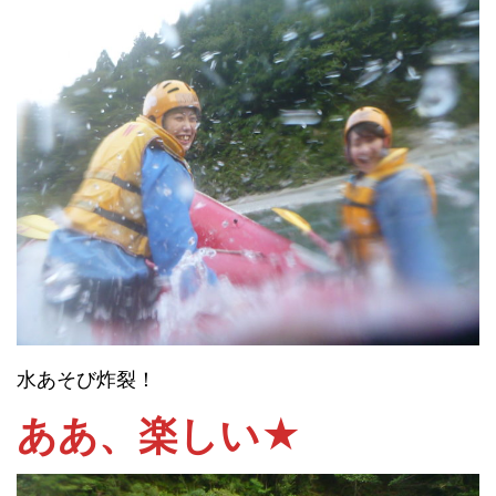
水あそび炸裂！
ああ、楽しい★