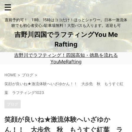
直前予約可！ 11時、15時はココだけ！ほっとシャワー。日本一激流体
験でも初心者安心♪駐車場無料！大型バスも入ります。送迎も可
吉野川四国でラフティングYou Me
Rafting
吉野川でラフティング！四国高知・徳島を流れる
YouMeRafting
HOME
ブログ
笑顔が良いね★激流体験へいざゆかん！！ 大歩危 秋 もうすぐ紅
葉 ラフティング1023
ブログ
笑顔が良いね★激流体験へいざゆか
ん！！ 大歩危 秋 もうすぐ紅葉 ラ