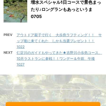
増水スペシャル1日コースで景色まっ
たり♪ロングランもあっというま
0705
PREV
アウトドア親子で行く 大歩危ラフティング！！ サ
ップ後に来てくれた しかも当選プレゼント！！
1022
NEXT
仁淀川のガイドもやってきた★吉野川小歩危コース、
10月ラストランに参戦！！ワンデー＆午前、午後
1027
FB