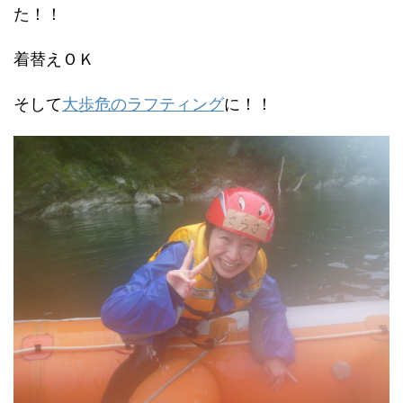
た！！
着替えＯＫ
そして
大歩危のラフティング
に！！