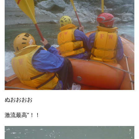
ぬおおおお
激流最高”！！