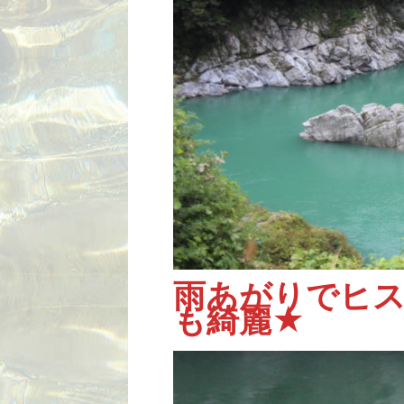
雨あがりでヒ
も綺麗★