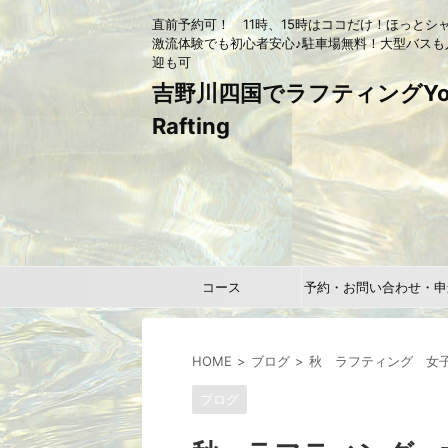
直前予約可！ 11時、15時はココだけ！ほっとシ
激流体験でも初心者安心♪駐車場無料！大型バスも
迎も可
吉野川四国でラフティングYou
Rafting
コース
予約・お問い合わせ・申
HOME
ブログ
秋 ラフティング 女子
ブログ