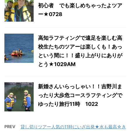
初心者 でも楽しめちゃったよツア
ー★0728
高知ラフティングで遠足を楽しむ高
校生たちのツアーは楽しくも！あっ
という間に！！盛り上がりにありが
とう★1029AM
新婚さんいらっしゃい！！吉野川ま
ったり大歩危コースラフティングで
ゆったり旅行11時 1022
PREV
貸し切りツアー人気の11時にいざ出発★水も最高☆き