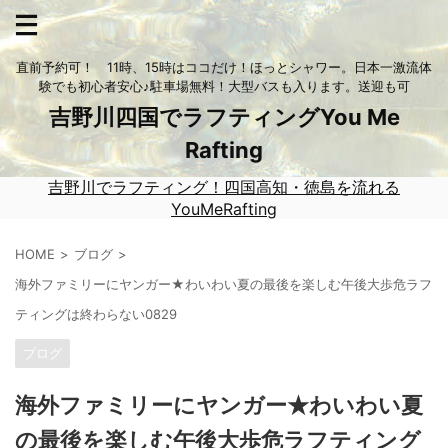
直前予約可！ 11時、15時はココだけ！ほっとシャワー。日本一激流体
験でも初心者安心♪駐車場無料！大型バスも入ります。送迎も可
吉野川四国でラフティングYou Me
Rafting
吉野川でラフティング！四国高知・徳島を流れる
YouMeRafting
HOME
ブログ
海外ファミリーにヤンガー★わいわい夏の最後を楽しむ午後大歩危ラフ
ティングは終わらない0829
ブログ
海外ファミリーにヤンガー★わいわい夏
の最後を楽しむ午後大歩危ラフティング