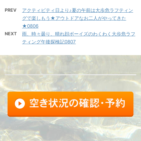
PREV
アクティビティ日より♪夏の午前は大歩危ラフティン
グで楽しもう★アウトドアなお二人がやってきた
★0806
NEXT
雨、時々曇り、晴れ顔ボーイズのわくわく大歩危ラフ
ティング午後探検記0807
FB