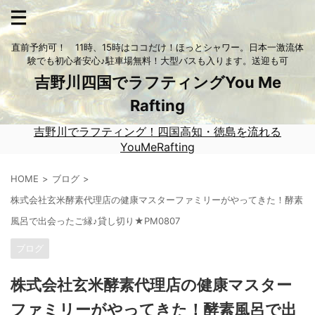
直前予約可！ 11時、15時はココだけ！ほっとシャワー。日本一激流体
験でも初心者安心♪駐車場無料！大型バスも入ります。送迎も可
吉野川四国でラフティングYou Me
Rafting
吉野川でラフティング！四国高知・徳島を流れる
YouMeRafting
HOME
ブログ
株式会社玄米酵素代理店の健康マスターファミリーがやってきた！酵素
風呂で出会ったご縁♪貸し切り★PM0807
ブログ
株式会社玄米酵素代理店の健康マスター
ファミリーがやってきた！酵素風呂で出