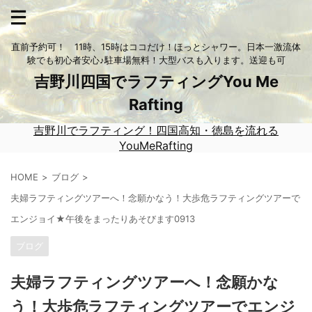
直前予約可！ 11時、15時はココだけ！ほっとシャワー。日本一激流体
験でも初心者安心♪駐車場無料！大型バスも入ります。送迎も可
吉野川四国でラフティングYou Me
Rafting
吉野川でラフティング！四国高知・徳島を流れる
YouMeRafting
HOME
ブログ
夫婦ラフティングツアーへ！念願かなう！大歩危ラフティングツアーで
エンジョイ★午後をまったりあそびます0913
ブログ
夫婦ラフティングツアーへ！念願かな
う！大歩危ラフティングツアーでエンジ