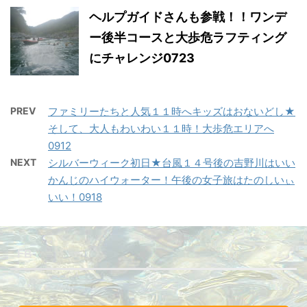
ヘルプガイドさんも参戦！！ワンデ
ー後半コースと大歩危ラフティング
にチャレンジ0723
PREV
ファミリーたちと人気１１時へキッズはおないどし★
そして、大人もわいわい１１時！大歩危エリアへ
0912
NEXT
シルバーウィーク初日★台風１４号後の吉野川はいい
かんじのハイウォーター！午後の女子旅はたのしいぃ
いい！0918
FB