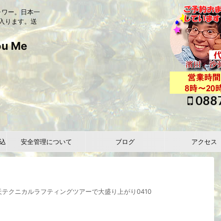
ャワー。日本一
入ります。送
 Me
088
込
安全管理について
ブログ
アクセス
テクニカルラフティングツアーで大盛り上がり0410