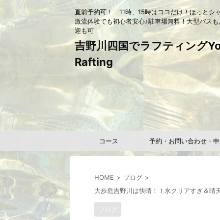
直前予約可！ 11時、15時はココだけ！ほっとシ
激流体験でも初心者安心♪駐車場無料！大型バスも
迎も可
吉野川四国でラフティングYou
Rafting
コース
予約・お問い合わせ・申
HOME
ブログ
大歩危吉野川は快晴！！水クリアすぎ＆晴天
ブログ