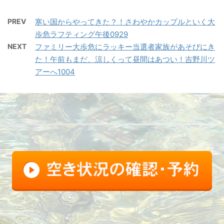
PREV
寒い国からやってきた？！さわやかカップルといく大
歩危ラフティング午後0929
NEXT
ファミリー大歩危にラッキー当選者家族があそびにき
た！午前もまだ、涼しくって昼間はあつい！吉野川ツ
アーへ1004
FB