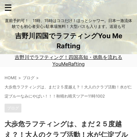
直前予約可！ 11時、15時はココだけ！ほっとシャワー。日本一激流体
験でも初心者安心♪駐車場無料！大型バスも入ります。送迎も可
吉野川四国でラフティングYou Me
Rafting
吉野川でラフティング！四国高知・徳島を流れる
YouMeRafting
HOME
ブログ
大歩危ラフティングは、まだ２５度越え？！大人のクラブ活動！水が仁
淀ブルーなみにやばい！！！秋晴れ晴天ツアー11時1002
ブログ
大歩危ラフティングは、まだ２５度越
え？！大人のクラブ活動！水が仁淀ブル