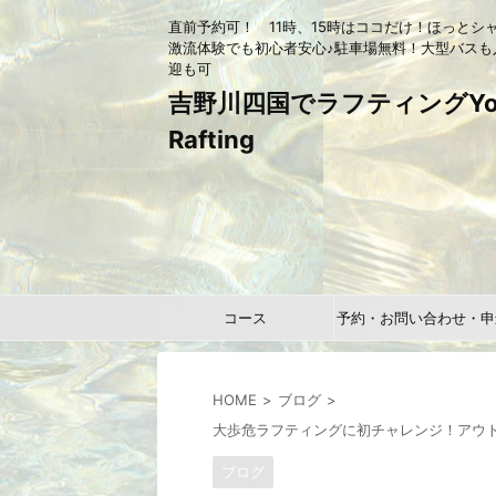
直前予約可！ 11時、15時はココだけ！ほっとシ
激流体験でも初心者安心♪駐車場無料！大型バスも
迎も可
吉野川四国でラフティングYou
Rafting
コース
予約・お問い合わせ・申
HOME
ブログ
大歩危ラフティングに初チャレンジ！アウトドア
ブログ