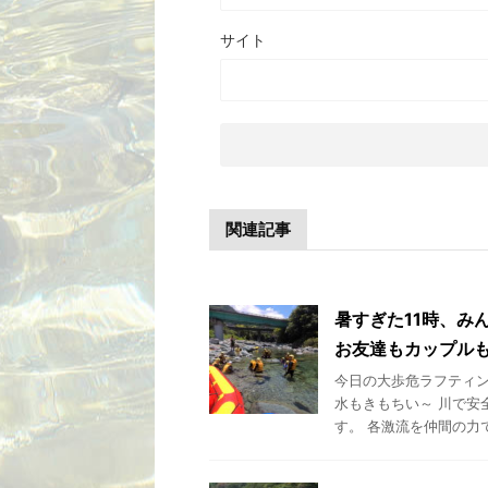
サイト
関連記事
暑すぎた11時、み
お友達もカップルも
今日の大歩危ラフティン
水もきもちい～ 川で安
す。 各激流を仲間の力で