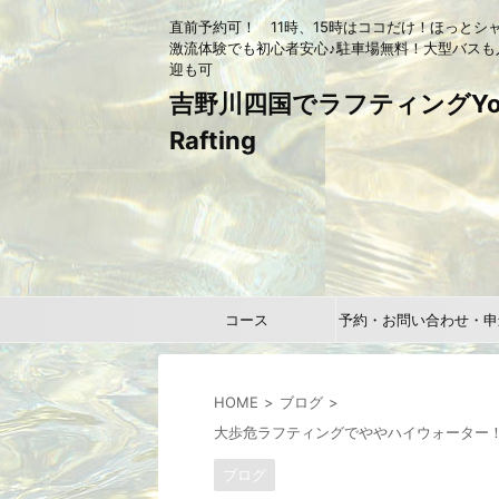
直前予約可！ 11時、15時はココだけ！ほっとシ
激流体験でも初心者安心♪駐車場無料！大型バスも
迎も可
吉野川四国でラフティングYou
Rafting
コース
予約・お問い合わせ・申
HOME
ブログ
大歩危ラフティングでややハイウォーター！
ブログ