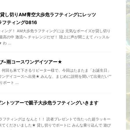
S貸し切りAM青空大歩危ラフティングにレッツ
ラフティング0816
ィング！ AM大歩危ラフティングには 元気なボーイズが貸し切り
が最高の中 激流へ チャレンジだぜ！ 陸上に声が聞こえて ハッスル
 ...
っぴ~雨コースワンデイツアー★
 何回も来て下さるリピーター様で、今回はたまたま「お誕生日」
ワンデイコースへ出発★ みんな、まじめに説明を聞いて出発だい””
ート ...
ゼントツアーで親子大歩危ラフティングいきます
ラフティングは なんと！！ 読者プレゼントで当たった超ラッキー
来てくださいました★ 貸し切りでボートに みんな乗り込んで 遊び