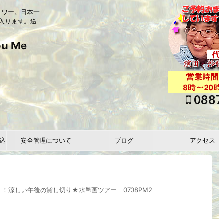
ャワー。日本一
入ります。送
 Me
088
込
安全管理について
ブログ
アクセス
！涼しい午後の貸し切り★水墨画ツアー 0708PM2