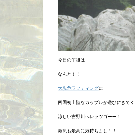
今日の午後は
なんと！！
大歩危ラフティング
に
四国初上陸なカップルが遊びにきてく
涼しい吉野川へレッツゴーー！
激流も最高に気持ちよし！！