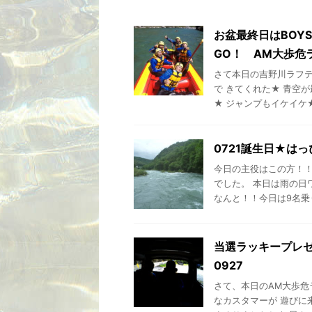
お盆最終日はBOY
GO！ AM大歩危
さて本日の吉野川ラフテ
で きてくれた★ 青空
★ ジャンプもイケイケ★ わ
0721誕生日★は
今日の主役はこの方！！
でした。 本日は雨の日
なんと！！今日は9名乗りボ
当選ラッキープレ
0927
さて、本日のAM大歩危
なカスタマーが 遊びに