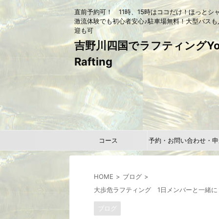
直前予約可！ 11時、15時はココだけ！ほっとシ
激流体験でも初心者安心♪駐車場無料！大型バスも
迎も可
吉野川四国でラフティングYou
Rafting
コース
予約・お問い合わせ・申
HOME
ブログ
大歩危ラフティング 1日メンバーと一緒に
ブログ