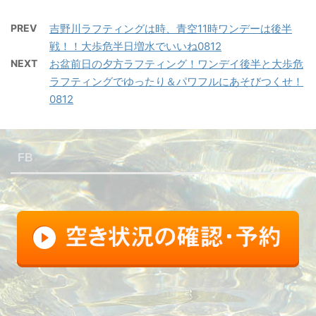
PREV
吉野川ラフティングは時、青空11時ワンデーは後半
戦！！大歩危半日増水でいいね0812
NEXT
お盆前日の夕方ラフティング！ワンデイ後半と大歩危
ラフティングでゆったり＆パワフルにあそびつくせ！
0812
FB