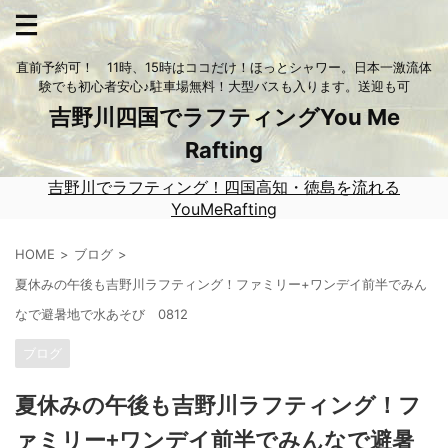
直前予約可！ 11時、15時はココだけ！ほっとシャワー。日本一激流体
験でも初心者安心♪駐車場無料！大型バスも入ります。送迎も可
吉野川四国でラフティングYou Me
Rafting
吉野川でラフティング！四国高知・徳島を流れる
YouMeRafting
HOME
ブログ
夏休みの午後も吉野川ラフティング！ファミリー+ワンデイ前半でみん
なで避暑地で水あそび 0812
ブログ
夏休みの午後も吉野川ラフティング！フ
ァミリー+ワンデイ前半でみんなで避暑