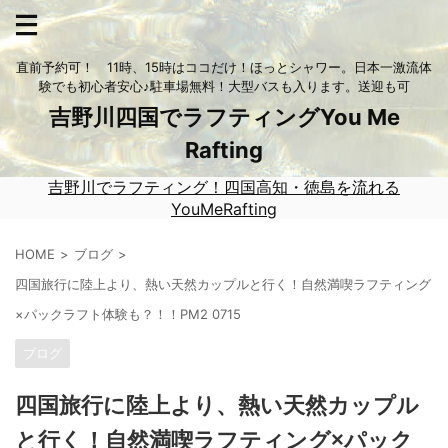
直前予約可！ 11時、15時はココだけ！ほっとシャワー。日本一激流体
験でも初心者安心♪駐車場無料！大型バスも入ります。送迎も可
吉野川四国でラフティングYou Me
Rafting
吉野川でラフティング！四国高知・徳島を流れる
YouMeRafting
HOME
ブログ
四国旅行に陸上より、熱い天然カップルと行く！自然満喫ラフティング
×パックラフト体験も？！！PM2 0715
ブログ
四国旅行に陸上より、熱い天然カップル
と行く！自然満喫ラフティング×パック