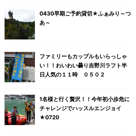
0430早期ご予約貸切★ふぁみり～つ
あ～
ファミリーもカップルもいらっしゃ
い！！わいわい曇り吉野川ラフト半
日人気の１１時 ０５０２
1名様と行く贅沢！！今年初小歩危に
チャレンジでハッスルエンジョイ
★0720