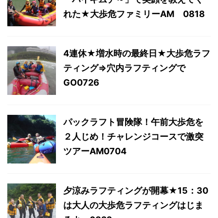
れた★大歩危ファミリーAM 0818
4連休★増水時の最終日★大歩危ラフ
ティング⇒穴内ラフティングで
GO0726
パックラフト冒険隊！午前大歩危を
２人じめ！チャレンジコースで激突
ツアーAM0704
夕涼みラフティングが開幕★15：30
は大人の大歩危ラフティングはじま