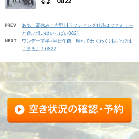
るよ 0822
PREV
ああ、夏休み！吉野川ラフティング11時はファミリー
と遊ぶ想い出いっぱい0821
NEXT
ワンデー前半+半日午前 晴れでわくわく川あそびは
じまるよ！0822
FB