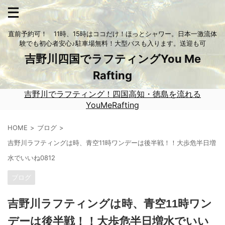
直前予約可！ 11時、15時はココだけ！ほっとシャワー。日本一激流体
験でも初心者安心♪駐車場無料！大型バスも入ります。送迎も可
吉野川四国でラフティングYou Me
Rafting
吉野川でラフティング！四国高知・徳島を流れる
YouMeRafting
HOME
ブログ
吉野川ラフティングは時、青空11時ワンデーは後半戦！！大歩危半日増
水でいいね0812
ブログ
吉野川ラフティングは時、青空11時ワン
デーは後半戦！！大歩危半日増水でいい