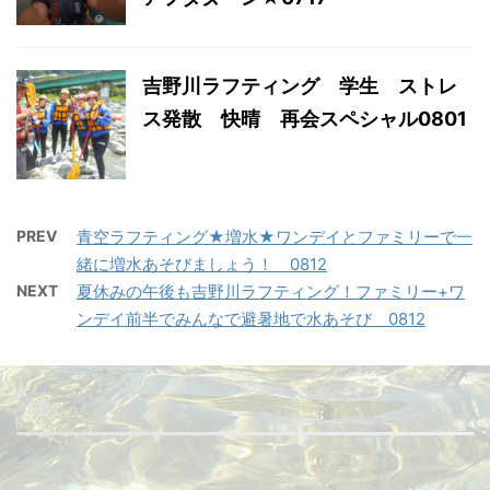
吉野川ラフティング 学生 ストレ
ス発散 快晴 再会スペシャル0801
PREV
青空ラフティング★増水★ワンデイとファミリーで一
緒に増水あそびましょう！ 0812
NEXT
夏休みの午後も吉野川ラフティング！ファミリー+ワ
ンデイ前半でみんなで避暑地で水あそび 0812
FB