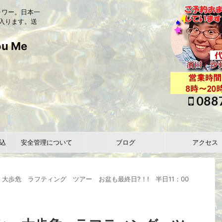
ャワー。日本一
入ります。送
 Me
088
込
安全管理について
ブログ
アクセス
大歩危 ラフティング ツアー お盆も最終日?！! 半日11：00