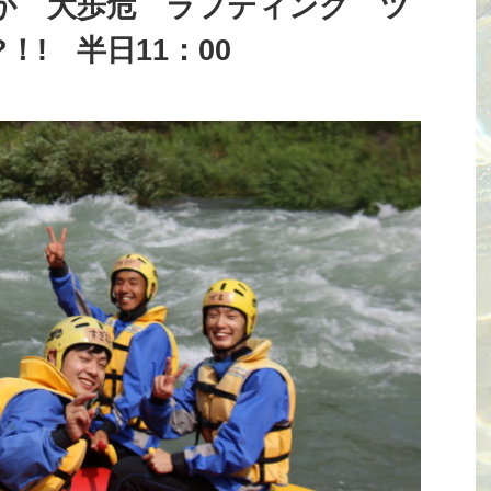
か 大歩危 ラフティング ツ
！! 半日11：00