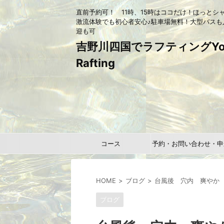
直前予約可！ 11時、15時はココだけ！ほっとシ
激流体験でも初心者安心♪駐車場無料！大型バスも
迎も可
吉野川四国でラフティングYou
Rafting
コース
予約・お問い合わせ・申
HOME
ブログ
台風後 穴内 爽やか 
ブログ