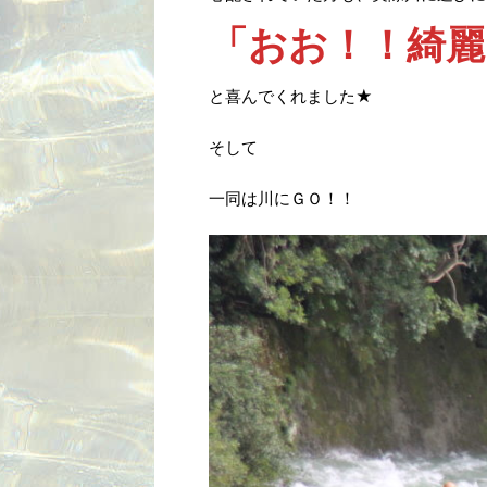
「おお！！綺麗
と喜んでくれました★
そして
一同は川にＧＯ！！