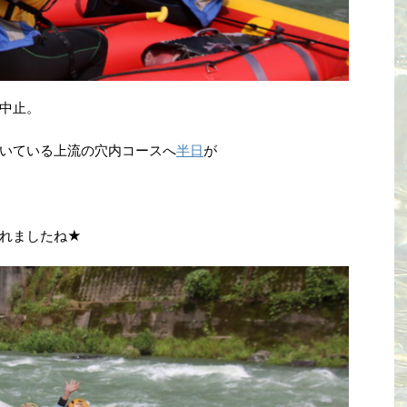
中止。
いている上流の穴内コースへ
半日
が
れましたね★