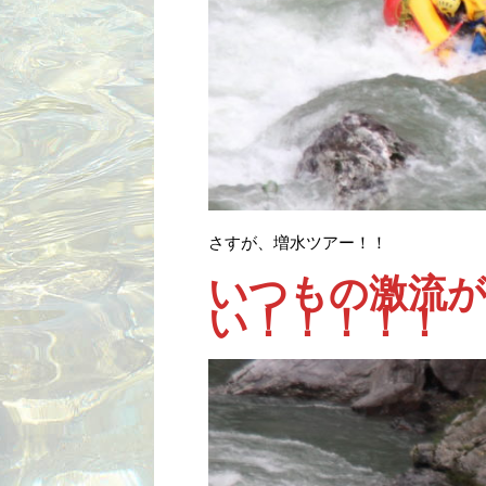
さすが、増水ツアー！！
いつもの激流
い！！！！！