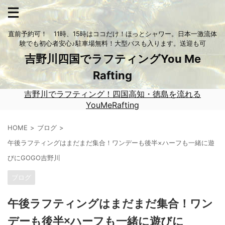
直前予約可！ 11時、15時はココだけ！ほっとシャワー。日本一激流体
験でも初心者安心♪駐車場無料！大型バスも入ります。送迎も可
吉野川四国でラフティングYou Me
Rafting
吉野川でラフティング！四国高知・徳島を流れる
YouMeRafting
HOME
ブログ
午後ラフティングはまだまだ集合！ワンデーも後半×ハーフも一緒に遊
びにGOGO吉野川
ブログ
午後ラフティングはまだまだ集合！ワン
デーも後半×ハーフも一緒に遊びに