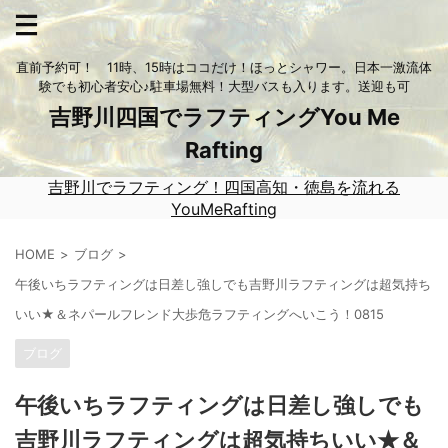
直前予約可！ 11時、15時はココだけ！ほっとシャワー。日本一激流体
験でも初心者安心♪駐車場無料！大型バスも入ります。送迎も可
吉野川四国でラフティングYou Me
Rafting
吉野川でラフティング！四国高知・徳島を流れる
YouMeRafting
HOME
ブログ
午後いちラフティングは日差し強しでも吉野川ラフティングは超気持ち
いい★＆ネパールフレンド大歩危ラフティングへいこう！0815
ブログ
午後いちラフティングは日差し強しでも
吉野川ラフティングは超気持ちいい★＆