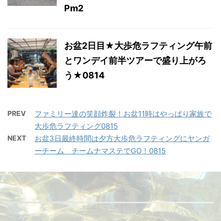
Pm2
お盆2日目★大歩危ラフティング午前
とワンデイ前半ツアーで盛り上がろ
う★0814
PREV
ファミリー達の笑顔炸裂！お盆11時はやっぱり家族で
大歩危ラフティング0815
NEXT
お盆3日最終時間は夕方大歩危ラフティングにヤンガ
ーチーム チームナマステでGO！0815
FB