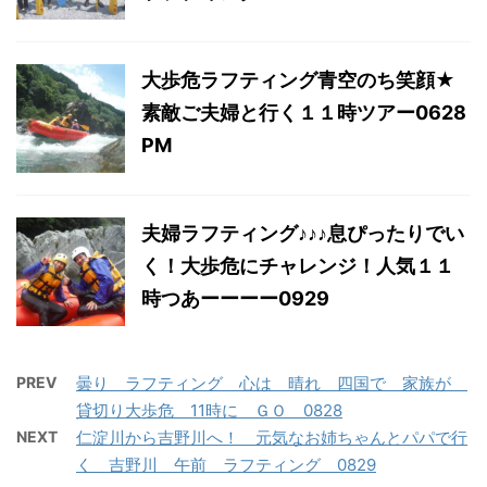
大歩危ラフティング青空のち笑顔★
素敵ご夫婦と行く１１時ツアー0628
PM
夫婦ラフティング♪♪♪息ぴったりでい
く！大歩危にチャレンジ！人気１１
時つあーーーー0929
PREV
曇り ラフティング 心は 晴れ 四国で 家族が
貸切り大歩危 11時に ＧＯ 0828
NEXT
仁淀川から吉野川へ！ 元気なお姉ちゃんとパパで行
く 吉野川 午前 ラフティング 0829