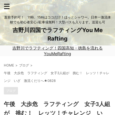
直前予約可！ 11時、15時はココだけ！ほっとシャワー。日本一激流体
験でも初心者安心♪駐車場無料！大型バスも入ります。送迎も可
吉野川四国でラフティングYou Me
Rafting
吉野川でラフティング！四国高知・徳島を流れる
YouMeRafting
HOME
ブログ
午後 大歩危 ラフティング 女子3人組が 挑む！ レッツ！チャレ
ンジ いざ 激流くだりへ★0828
ブログ
午後 大歩危 ラフティング 女子3人組
が 挑む！ レッツ！チャレンジ い