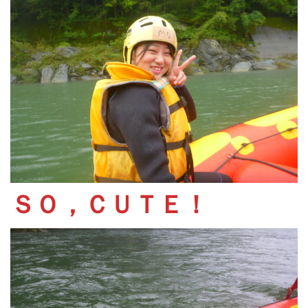
ＳＯ，ＣＵＴＥ！