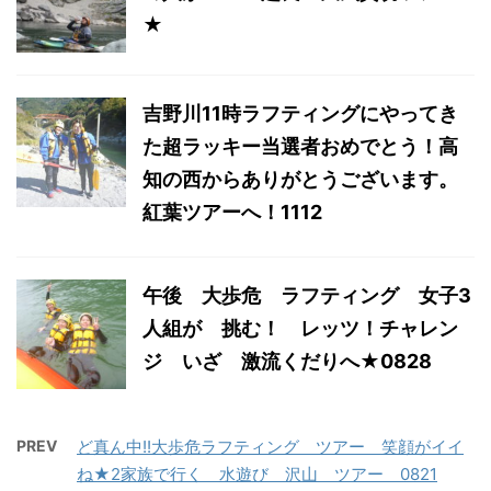
★
吉野川11時ラフティングにやってき
た超ラッキー当選者おめでとう！高
知の西からありがとうございます。
紅葉ツアーへ！1112
午後 大歩危 ラフティング 女子3
人組が 挑む！ レッツ！チャレン
ジ いざ 激流くだりへ★0828
PREV
ど真ん中!!大歩危ラフティング ツアー 笑顔がイイ
ね★2家族で行く 水遊び 沢山 ツアー 0821