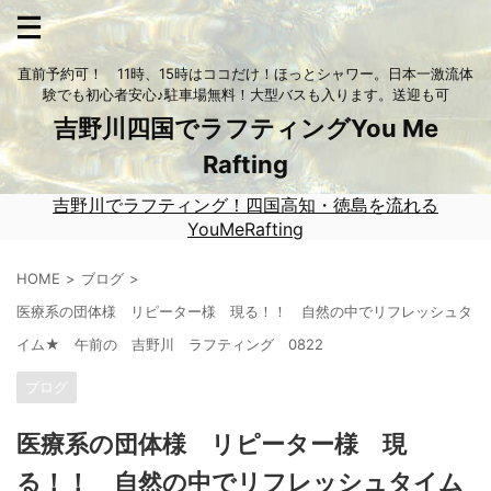
直前予約可！ 11時、15時はココだけ！ほっとシャワー。日本一激流体
験でも初心者安心♪駐車場無料！大型バスも入ります。送迎も可
吉野川四国でラフティングYou Me
Rafting
吉野川でラフティング！四国高知・徳島を流れる
YouMeRafting
HOME
ブログ
医療系の団体様 リピーター様 現る！！ 自然の中でリフレッシュタ
イム★ 午前の 吉野川 ラフティング 0822
ブログ
医療系の団体様 リピーター様 現
る！！ 自然の中でリフレッシュタイム