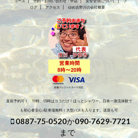
コース
予約・お問い合わせ・申込
安全管理について
ブ
ログ
アクセス
ゆめ吉野川の会社概要
直前予約可！ 11時、15時はココだけ！ほっとシャワー。日本一激流体験で
も初心者安心♪駐車場無料！大型バスも入ります。送迎も可
0887-75-0520か090-7629-7721
まで