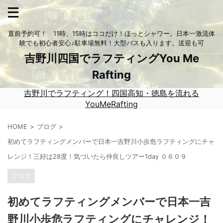
直前予約可！ 11時、15時はココだけ！ほっとシャワー。日本一激流体
験でも初心者安心♪駐車場無料！大型バスも入ります。送迎も可
吉野川四国でラフティングYou Me
Rafting
吉野川でラフティング！四国高知・徳島を流れる
YouMeRafting
HOME
ブログ
初めてラフティングメンバーで日本一吉野川小歩危ラフティングにチャ
レンジ！三好は28度！気づいたら仲良しツアー1day ０６０９
ブログ
初めてラフティングメンバーで日本一吉
野川小歩危ラフティングにチャレンジ！