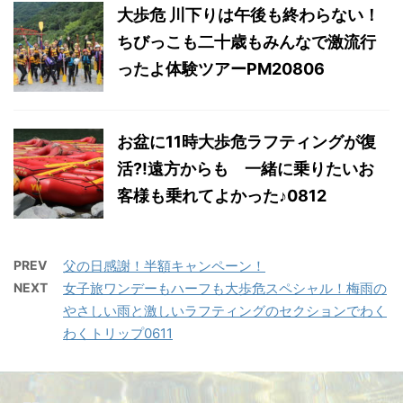
大歩危 川下りは午後も終わらない！
ちびっこも二十歳もみんなで激流行
ったよ体験ツアーPM20806
お盆に11時大歩危ラフティングが復
活?!遠方からも 一緒に乗りたいお
客様も乗れてよかった♪0812
PREV
父の日感謝！半額キャンペーン！
NEXT
女子旅ワンデーもハーフも大歩危スペシャル！梅雨の
やさしい雨と激しいラフティングのセクションでわく
わくトリップ0611