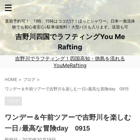
直前予約可！ 11時、15時はココだけ！ほっとシャワー。日本一激流体
験でも初心者安心♪駐車場無料！大型バスも入ります。送迎も可
吉野川四国でラフティングYou Me
Rafting
吉野川でラフティング！四国高知・徳島を流れる
YouMeRafting
HOME
ブログ
ワンデー＆午前ツアーで吉野川を楽しむ一日♪最高な冒険day 0915
ブログ
ワンデー＆午前ツアーで吉野川を楽しむ
一日♪最高な冒険day 0915
投稿日：
2020年10月19日