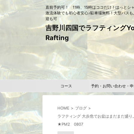
直前予約可！ 11時、15時はココだけ！ほっとシ
激流体験でも初心者安心♪駐車場無料！大型バスも
迎も可
吉野川四国でラフティングYou
Rafting
コース
予約・お問い合わせ・申
HOME
ブログ
ラフティング 大歩危でお盆はまだまだ盛
★PM2 0807