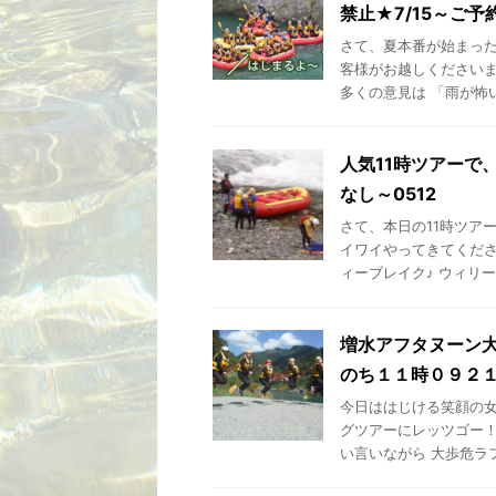
禁止★7/15～ご予
さて、夏本番が始まった
客様がお越しくださいま
多くの意見は 「雨が怖い、
人気11時ツアーで
なし～0512
さて、本日の11時ツア
イワイやってきてくださ
ィーブレイク♪ ウィリーも
増水アフタヌーン大
のち１１時０９２
今日ははじける笑顔の女
グツアーにレッツゴー！
い言いながら 大歩危ラフテ