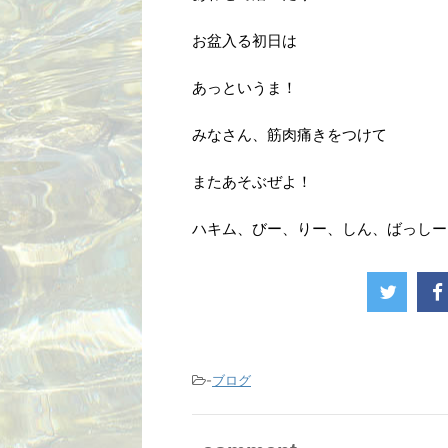
お盆入る初日は
あっというま！
みなさん、筋肉痛きをつけて
またあそぶぜよ！
ハキム、びー、りー、しん、ばっしー
-
ブログ