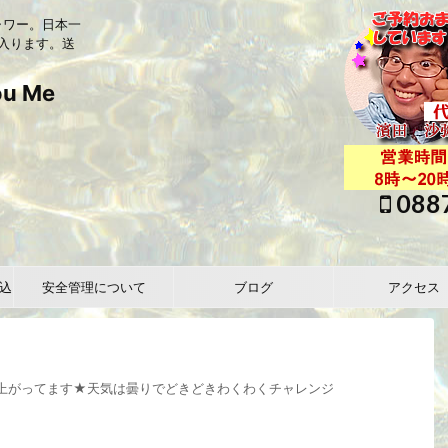
ャワー。日本一
入ります。送
 Me
088
込
安全管理について
ブログ
アクセス
り上がってます★天気は曇りでどきどきわくわくチャレンジ