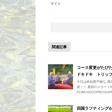
サイト
関連記事
コース変更がたび
ドキドキ トリップ
今日は終始雨予報な 濁
発！！ 最初のスタート
DCIM\100GOPRO\GOPR8
四国ラフティングが