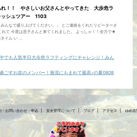
あれ！！ やさしいお父さんとやってきた 大歩危ラ
ッシュツアー 1103
みんなで盛り上げてください。」 とご連絡をくれたリピーターさ
くれて 今度は息子さんと来てくれました。 よっしゃ！！全力で★
ム い ...
の中でも人気半日大歩危ラフティングにチャレンジ！みん
過ごすお盆のメンバー！激流にもまれて最高♪の夏0808
約・お問い合わせ・申込
安全管理について
ブログ
アクセス
ゆめ吉