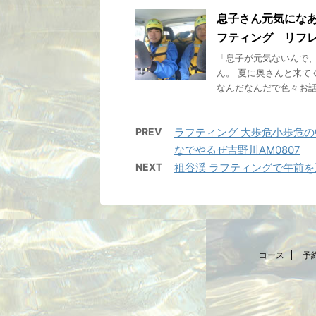
息子さん元気にな
フティング リフレ
「息子が元気ないんで、
ん。 夏に奥さんと来て
なんだなんだで色々お話タイ
PREV
ラフティング 大歩危小歩危
なでやるぜ吉野川AM0807
NEXT
祖谷渓 ラフティングで午前を
コース
予