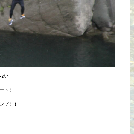
ない
ート！
ンプ！！