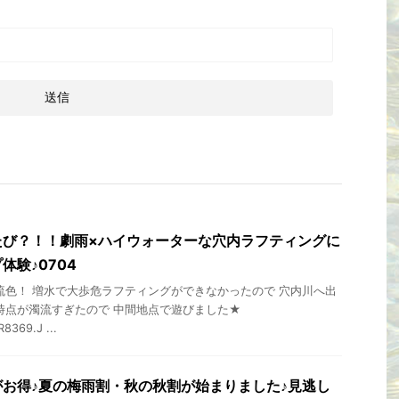
たび？！！劇雨×ハイウォーターな穴内ラフティングに
体験♪0704
流色！ 増水で大歩危ラフティングができなかったので 穴内川へ出
時点が濁流すぎたので 中間地点で遊びました★
369.J ...
お得♪夏の梅雨割・秋の秋割が始まりました♪見逃し