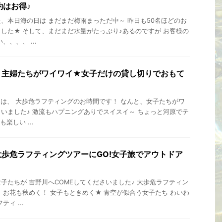
約はお得♪
、本日海の日は まだまだ梅雨まっただ中～ 昨日も50名ほどのお
した★ そして、まだまだ水量がたっぷり♪あるのですが お客様の
、、、 ...
、主婦たちがワイワイ★女子だけの貸し切りでおもて
ーは、 大歩危ラフティングのお時間です！ なんと、女子たちがワ
いました♪ 激流もハプニングありでスイスイ～ ちょっと河原でテ
楽しい ...
歩危ラフティングツアーにGO!女子旅でアウトドア
１
子たちが 吉野川へCOMEしてくださいました♪ 大歩危ラフティン
 お花も秋めく！ 女子もときめく★ 青空が似合う女子たち わいわ
ィ ...