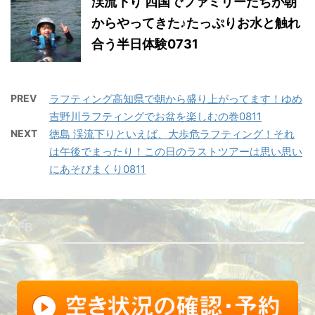
渓流下り 四国でファミリーたちが朝
からやってきた♪たっぷりお水と触れ
合う半日体験0731
PREV
ラフティング高知県で朝から盛り上がってます！ゆめ
吉野川ラフティングでお盆を楽しむの巻0811
NEXT
徳島 渓流下りといえば、大歩危ラフティング！それ
は午後でまったり！この日のラストツアーは思い思い
にあそびまくり0811
FB