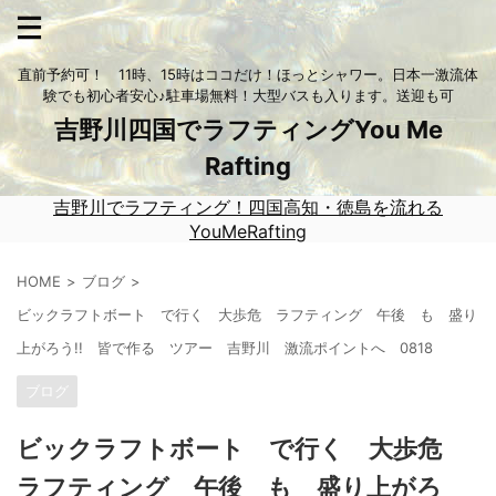
直前予約可！ 11時、15時はココだけ！ほっとシャワー。日本一激流体
験でも初心者安心♪駐車場無料！大型バスも入ります。送迎も可
吉野川四国でラフティングYou Me
Rafting
吉野川でラフティング！四国高知・徳島を流れる
YouMeRafting
HOME
ブログ
ビックラフトボート で行く 大歩危 ラフティング 午後 も 盛り
上がろう!! 皆で作る ツアー 吉野川 激流ポイントへ 0818
ブログ
ビックラフトボート で行く 大歩危
ラフティング 午後 も 盛り上がろ