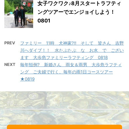
女子ワクワク♪8月スタートラフティ
ングツアーでエンジョイしよう！
0801
PREV
ファミリー 11時 犬神家?!! そして 皆さん 吉野
川へダイブ！！ 水たぷたぷ な お水 で ござい
ます 大歩危ファミリーラフティング 0818
NEXT
毎年恒例? 新婚さん 雨女＆雨男 大歩危ラフティ
ング ご夫婦で行く、毎年の雨1日コースツアー
★0819
FB