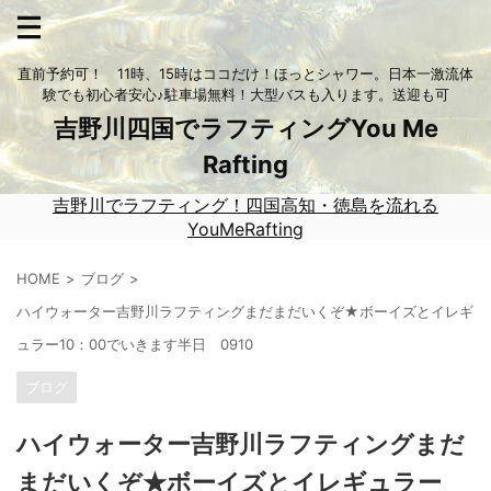
直前予約可！ 11時、15時はココだけ！ほっとシャワー。日本一激流体
験でも初心者安心♪駐車場無料！大型バスも入ります。送迎も可
吉野川四国でラフティングYou Me
Rafting
吉野川でラフティング！四国高知・徳島を流れる
YouMeRafting
HOME
ブログ
ハイウォーター吉野川ラフティングまだまだいくぞ★ボーイズとイレギ
ュラー10：00でいきます半日 0910
ブログ
ハイウォーター吉野川ラフティングまだ
まだいくぞ★ボーイズとイレギュラー