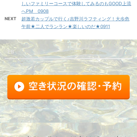
しいファミリーコースで体験してみるのもGOOD上流
へPM 0908
NEXT
超激若カップルで行く♪吉野川ラフティング！大歩危
午前★二人でランラン★楽しいのだ★0911
FB