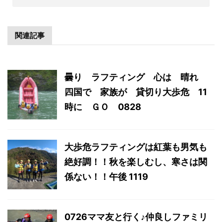
関連記事
曇り ラフティング 心は 晴れ
四国で 家族が 貸切り大歩危 11
時に ＧＯ 0828
大歩危ラフティングは紅葉も男気も
絶好調！！秋を楽しむし、寒さは関
係ない！！午後 1119
0726ママ友と行く♪仲良しファミリ