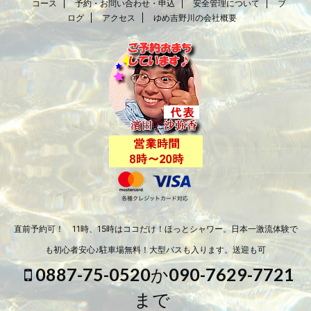
コース
予約・お問い合わせ・申込
安全管理について
ブ
ログ
アクセス
ゆめ吉野川の会社概要
直前予約可！ 11時、15時はココだけ！ほっとシャワー。日本一激流体験で
も初心者安心♪駐車場無料！大型バスも入ります。送迎も可
0887-75-0520か090-7629-7721
まで