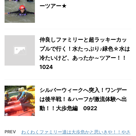
ーツアー★
仲良しファミリーと超ラッキーカッ
プルで行く！水たっぷり♪緑色☆水は
冷たいけど、あったか～ツアー！！
1024
シルバーウィークへ突入！ワンデー
は後半戦！＆ハーフが激流体験へ出
動！！大歩危編 0922
PREV
わくわくファミリー達は大歩危かと思いきや！！やさ