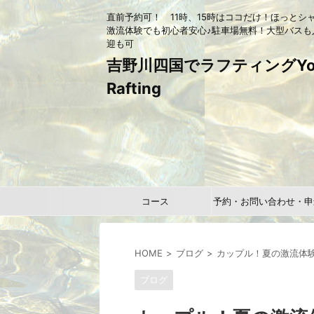
直前予約可！ 11時、15時はココだけ！ほっとシ
激流体験でも初心者安心♪駐車場無料！大型バスも
迎も可
吉野川四国でラフティングYou
Rafting
コース
予約・お問い合わせ・申
HOME
ブログ
カップル！夏の激流体験
ブログ