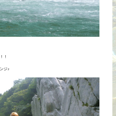
！！
ンジ♪