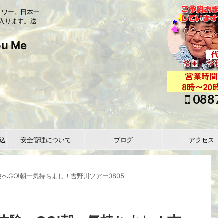
ャワー。日本一
入ります。送
 Me
088
込
安全管理について
ブログ
アクセス
へGO!朝一気持ちよし！吉野川ツアー0805