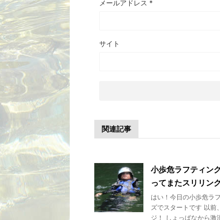
メールアドレス
*
サイト
関連記事
小歩危ラフティング
ってまたスリリング
はい！今日の小歩危ラフ
ズでスタートです 以前
ジ！ しょっぱなから激流