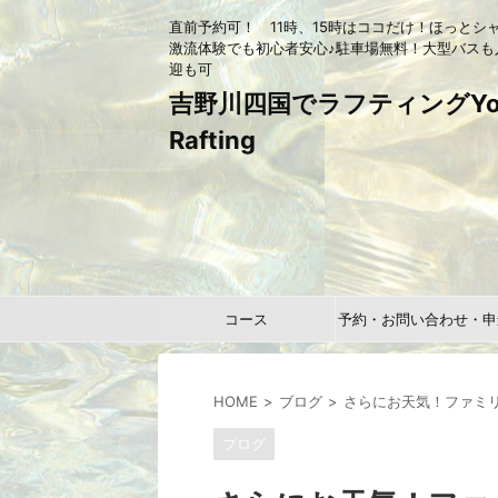
直前予約可！ 11時、15時はココだけ！ほっとシ
激流体験でも初心者安心♪駐車場無料！大型バスも
迎も可
吉野川四国でラフティングYou
Rafting
コース
予約・お問い合わせ・申
HOME
ブログ
さらにお天気！ファミリ
ブログ