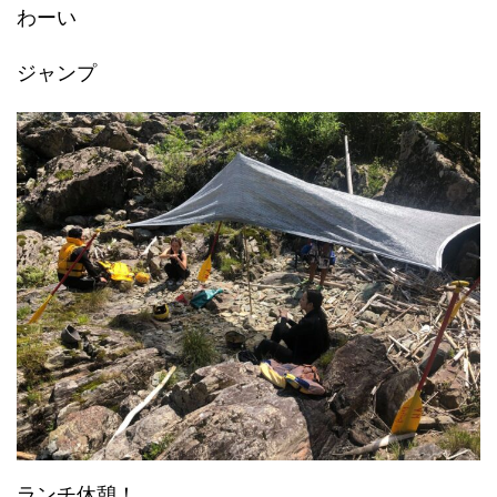
わーい
ジャンプ
ランチ休憩！