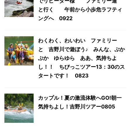
でリピーター様 ファミリー達
と行く 午前から小歩危ラフティ
ングへ 0922
わくわく、わいわい ファミリー
と 吉野川で遊ぼう♪ みんな、ぷか
ぷか ゆらゆら ああ、気持ちよ
し！！ ちびっこツアー13：30のス
タートです！ 0823
カップル！夏の激流体験へGO!朝一
気持ちよし！吉野川ツアー0805