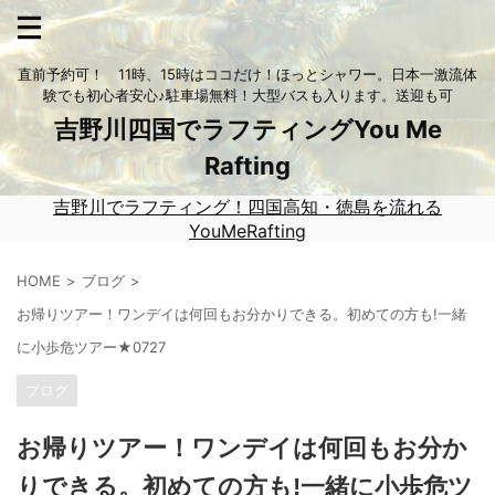
直前予約可！ 11時、15時はココだけ！ほっとシャワー。日本一激流体
験でも初心者安心♪駐車場無料！大型バスも入ります。送迎も可
吉野川四国でラフティングYou Me
Rafting
吉野川でラフティング！四国高知・徳島を流れる
YouMeRafting
HOME
ブログ
お帰りツアー！ワンデイは何回もお分かりできる。初めての方も!一緒
に小歩危ツアー★0727
ブログ
お帰りツアー！ワンデイは何回もお分か
りできる。初めての方も!一緒に小歩危ツ