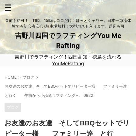
直前予約可！ 11時、15時はココだけ！ほっとシャワー。日本一激流体
験でも初心者安心♪駐車場無料！大型バスも入ります。送迎も可
吉野川四国でラフティングYou Me
Rafting
吉野川でラフティング！四国高知・徳島を流れる
YouMeRafting
HOME
ブログ
お友達のお友達 そしてBBQセットでリピーター様 ファミリー達
と行く 午前から小歩危ラフティングへ 0922
ブログ
お友達のお友達 そしてBBQセットでリ
ピーター様 ファミリー達 と行