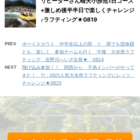
リピーターさん晴天小歩危1日コース
+激しめ後半半日で楽しくチャレンジ
♪ラフティング★0819
PREV
ボーイスカウト 中学生以上の部 と 雨でも団体様
とも 楽しく 参加チームも行く 午後 大歩危ラフ
ティング 吉野川へいざ出発★ 0824
NEXT
飛び込み参加！！ 関西から 子弟メンバーがやって
きた！ 11：00の人気大歩危ラフティングにレッツ
チャレンジ★0825
FB