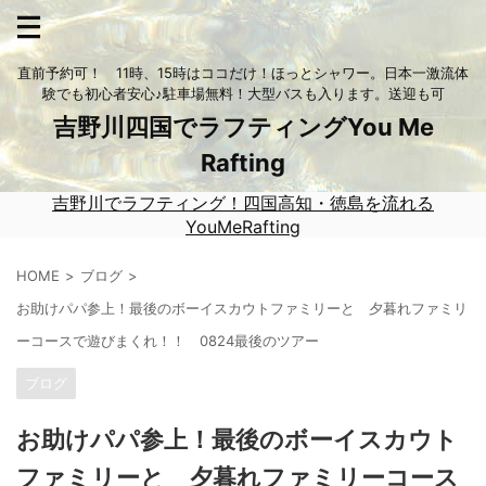
直前予約可！ 11時、15時はココだけ！ほっとシャワー。日本一激流体
験でも初心者安心♪駐車場無料！大型バスも入ります。送迎も可
吉野川四国でラフティングYou Me
Rafting
吉野川でラフティング！四国高知・徳島を流れる
YouMeRafting
HOME
ブログ
お助けパパ参上！最後のボーイスカウトファミリーと 夕暮れファミリ
ーコースで遊びまくれ！！ 0824最後のツアー
ブログ
お助けパパ参上！最後のボーイスカウト
ファミリーと 夕暮れファミリーコース