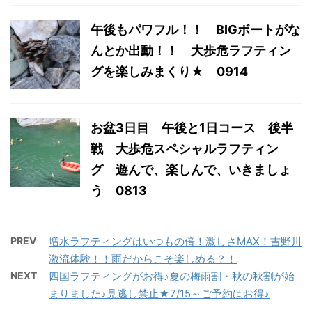
午後もパワフル！！ BIGボートがな
んとか出動！！ 大歩危ラフティン
グを楽しみまくり★ 0914
お盆3日目 午後と1日コース 後半
戦 大歩危スペシャルラフティン
グ 遊んで、楽しんで、いきましょ
う 0813
PREV
増水ラフティングはいつもの倍！激しさMAX！吉野川
激流体験！！雨だからこそ楽しめる？！
NEXT
四国ラフティングがお得♪夏の梅雨割・秋の秋割が始
まりました♪見逃し禁止★7/15～ご予約はお得♪