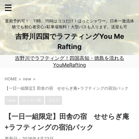
直前予約可！ 11時、15時はココだけ！ほっとシャワー。日本一激流体
験でも初心者安心♪駐車場無料！大型バスも入ります。送迎も可
吉野川四国でラフティングYou Me
Rafting
吉野川でラフティング！四国高知・徳島を流れる
YouMeRafting
HOME
new
【一日一組限定】田舎の宿 せせらぎ庵+ラフティングの宿泊パック
new
コース一覧
ブログ
【一日一組限定】田舎の宿 せせらぎ庵
+ラフティングの宿泊パック
更新日：
2026年4月23日