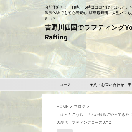
直前予約可！ 11時、15時はココだけ！ほっとシ
激流体験でも初心者安心♪駐車場無料！大型バスも
迎も可
吉野川四国でラフティングYou
Rafting
コース
予約・お問い合わせ・申
HOME
ブログ
「ほっとこうち」さんが撮影にやってきた
大歩危ラフティングコース0712