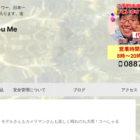
ャワー。日本一
入ります。送
 Me
088
込
安全管理について
ブログ
アクセス
！モデルさんもカメラマンさんも楽しく晴れのち大雨！スぺしゃる