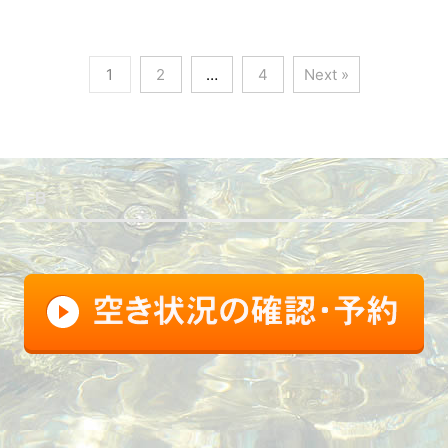
1
2
…
4
Next »
FB